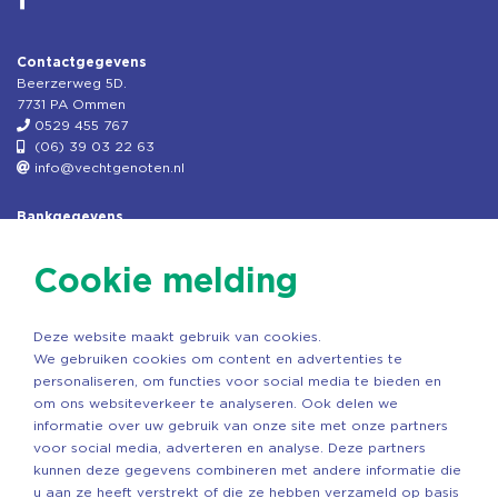
Contactgegevens
Beerzerweg 5D.
7731 PA Ommen
0529 455 767
(06) 39 03 22 63
info@vechtgenoten.nl
Bankgegevens
KVK: 08173948
Fiscaal: 819280288
Cookie melding
Rek.nr: NL85RABO0127579230
t.n.v. Stichting Vechtgenoten
Deze website maakt gebruik van cookies.
Copyright ©2026 Vechtgenoten
We gebruiken cookies om content en advertenties te
Ontwerp: StandOut Reclame
personaliseren, om functies voor social media te bieden en
om ons websiteverkeer te analyseren. Ook delen we
informatie over uw gebruik van onze site met onze partners
voor social media, adverteren en analyse. Deze partners
kunnen deze gegevens combineren met andere informatie die
u aan ze heeft verstrekt of die ze hebben verzameld op basis