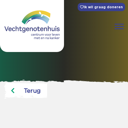
Ik wil graag doneren
Terug