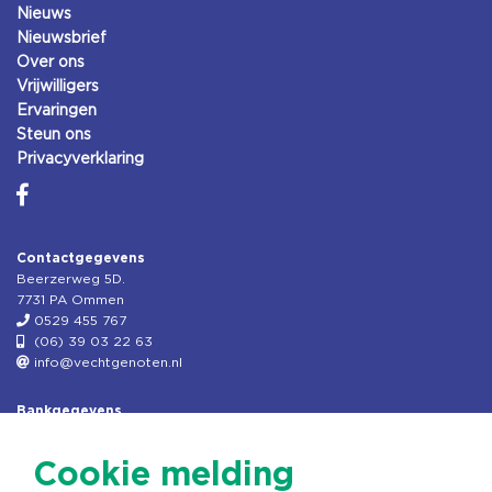
Nieuws
Nieuwsbrief
Over ons
Vrijwilligers
Ervaringen
Steun ons
Privacyverklaring
Contactgegevens
Beerzerweg 5D.
7731 PA Ommen
0529 455 767
(06) 39 03 22 63
info@vechtgenoten.nl
Bankgegevens
KVK: 08173948
Fiscaal: 819280288
Cookie melding
Rek.nr: NL85RABO0127579230