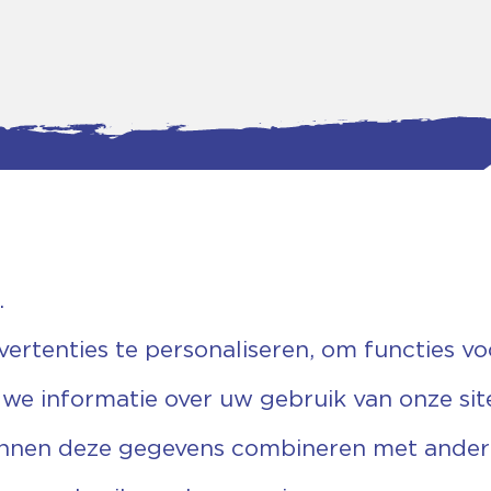
.
tgegevens
Bankgegevens
weg 5D.
KVK: 08173948
 Ommen
Fiscaal: 819280288
rtenties te personaliseren, om functies vo
455 767
Rek.nr: NL85RABO0127579230
9 03 22 63
t.n.v. Stichting Vechtgenoten
 we informatie over uw gebruik van onze sit
echtgenoten.nl
unnen deze gegevens combineren met andere 