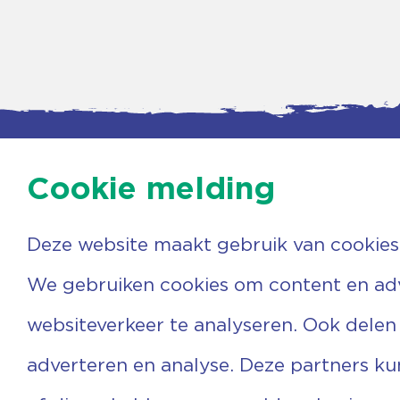
Cookie melding
Deze website maakt gebruik van cookies
Contac
Agenda
Beerzer
Nieuws
7731 PA
We gebruiken cookies om content en adve
Nieuwsbrief
0529 
Over ons
(06) 3
websiteverkeer te analyseren. Ook delen
Vrijwilligers
info@v
Ervaringen
adverteren en analyse. Deze partners k
Steun ons
Privacyverklaring