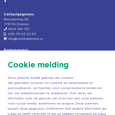
Contactgegevens
Beerzerweg 5D.
7731 PA Ommen
0529 455 767
(06) 39 03 22 63
info@vechtgenoten.nl
Bankgegevens
KVK: 08173948
Fiscaal: 819280288
Cookie melding
Rek.nr: NL85RABO0127579230
t.n.v. Stichting Vechtgenoten
Deze website maakt gebruik van cookies.
Copyright ©2026 Vechtgenoten
We gebruiken cookies om content en advertenties te
Ontwerp: StandOut Reclame
personaliseren, om functies voor social media te bieden en
om ons websiteverkeer te analyseren. Ook delen we
informatie over uw gebruik van onze site met onze partners
voor social media, adverteren en analyse. Deze partners
kunnen deze gegevens combineren met andere informatie die
u aan ze heeft verstrekt of die ze hebben verzameld op basis