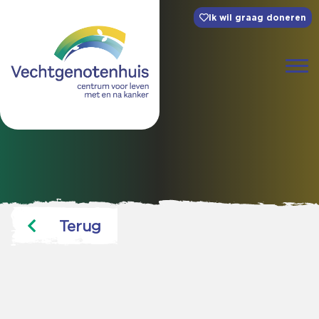
Ik wil graag doneren
Terug