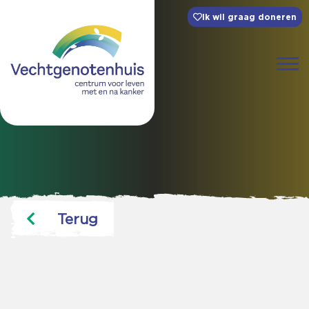
Ik wil graag doneren
Terug