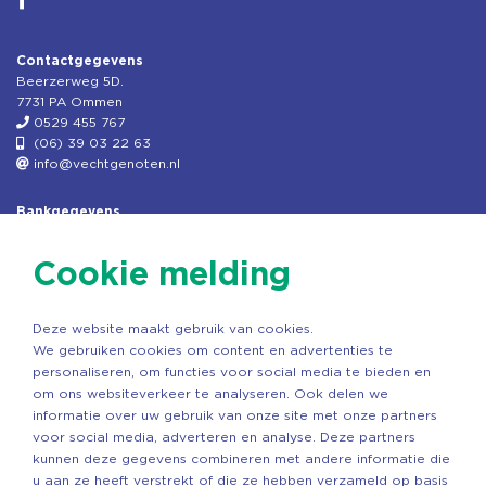
Contactgegevens
Beerzerweg 5D.
7731 PA Ommen
0529 455 767
(06) 39 03 22 63
info@vechtgenoten.nl
Bankgegevens
KVK: 08173948
Fiscaal: 819280288
Cookie melding
Rek.nr: NL85RABO0127579230
t.n.v. Stichting Vechtgenoten
Deze website maakt gebruik van cookies.
Copyright ©2026 Vechtgenoten
We gebruiken cookies om content en advertenties te
Ontwerp: StandOut Reclame
personaliseren, om functies voor social media te bieden en
om ons websiteverkeer te analyseren. Ook delen we
informatie over uw gebruik van onze site met onze partners
voor social media, adverteren en analyse. Deze partners
kunnen deze gegevens combineren met andere informatie die
u aan ze heeft verstrekt of die ze hebben verzameld op basis