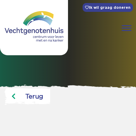
Ik wil graag doneren
Terug