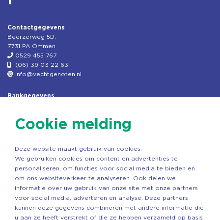
Contactgegevens
Beerzerweg 5D.
7731 PA Ommen
0529 455 767
(06) 39 03 22 63
info@vechtgenoten.nl
Bankgegevens
KVK: 08173948
Fiscaal: 819280288
Cookie melding
Rek.nr: NL85RABO0127579230
t.n.v. Stichting Vechtgenoten
Deze website maakt gebruik van cookies.
Copyright ©2026 Vechtgenoten
We gebruiken cookies om content en advertenties te
Ontwerp: StandOut Reclame
personaliseren, om functies voor social media te bieden en
om ons websiteverkeer te analyseren. Ook delen we
informatie over uw gebruik van onze site met onze partners
voor social media, adverteren en analyse. Deze partners
kunnen deze gegevens combineren met andere informatie die
u aan ze heeft verstrekt of die ze hebben verzameld op basis