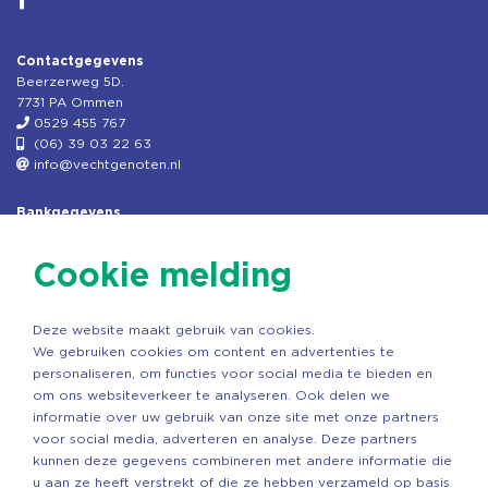
Contactgegevens
Beerzerweg 5D.
7731 PA Ommen
0529 455 767
(06) 39 03 22 63
info@vechtgenoten.nl
Bankgegevens
KVK: 08173948
Fiscaal: 819280288
Cookie melding
Rek.nr: NL85RABO0127579230
t.n.v. Stichting Vechtgenoten
Deze website maakt gebruik van cookies.
Copyright ©2026 Vechtgenoten
We gebruiken cookies om content en advertenties te
Ontwerp: StandOut Reclame
personaliseren, om functies voor social media te bieden en
om ons websiteverkeer te analyseren. Ook delen we
informatie over uw gebruik van onze site met onze partners
voor social media, adverteren en analyse. Deze partners
kunnen deze gegevens combineren met andere informatie die
u aan ze heeft verstrekt of die ze hebben verzameld op basis