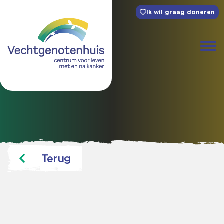
Ik wil graag doneren
Terug