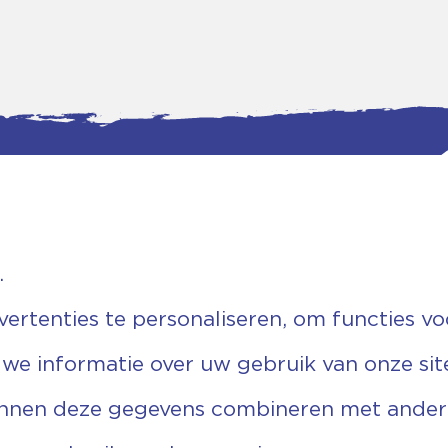
.
tgegevens
Bankgegevens
weg 5D.
KVK: 08173948
 Ommen
Fiscaal: 819280288
rtenties te personaliseren, om functies vo
455 767
Rek.nr: NL85RABO0127579230
9 03 22 63
t.n.v. Stichting Vechtgenoten
 we informatie over uw gebruik van onze sit
echtgenoten.nl
unnen deze gegevens combineren met andere 