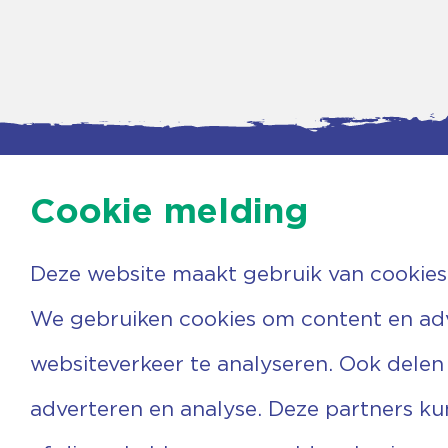
Cookie melding
Deze website maakt gebruik van cookies
Contac
Agenda
Beerzer
Nieuws
7731 PA
We gebruiken cookies om content en adve
Nieuwsbrief
0529 
Over ons
(06) 3
websiteverkeer te analyseren. Ook delen
Vrijwilligers
info@v
Ervaringen
adverteren en analyse. Deze partners k
Steun ons
Privacyverklaring