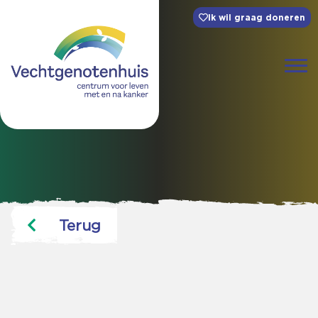
Ik wil graag doneren
Terug