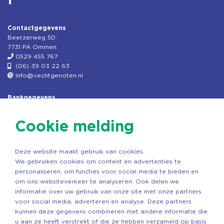
Contactgegevens
Beerzerweg 5D.
7731 PA Ommen
0529 455 767
(06) 39 03 22 63
info@vechtgenoten.nl
Bankgegevens
KVK: 08173948
Fiscaal: 819280288
Cookie melding
Rek.nr: NL85RABO0127579230
t.n.v. Stichting Vechtgenoten
Deze website maakt gebruik van cookies.
Copyright ©2026 Vechtgenoten
We gebruiken cookies om content en advertenties te
Ontwerp: StandOut Reclame
personaliseren, om functies voor social media te bieden en
om ons websiteverkeer te analyseren. Ook delen we
informatie over uw gebruik van onze site met onze partners
voor social media, adverteren en analyse. Deze partners
kunnen deze gegevens combineren met andere informatie die
u aan ze heeft verstrekt of die ze hebben verzameld op basis