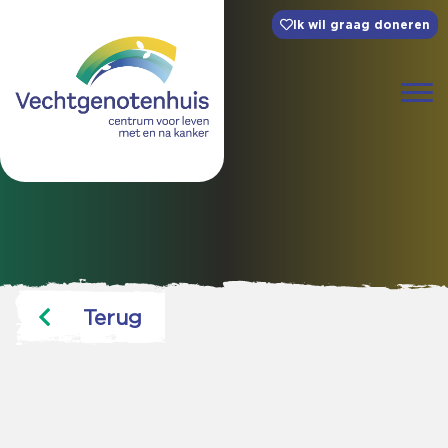
Ik wil graag doneren
Terug