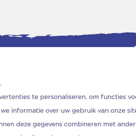
.
tgegevens
Bankgegevens
weg 5D.
KVK: 08173948
 Ommen
Fiscaal: 819280288
rtenties te personaliseren, om functies vo
455 767
Rek.nr: NL85RABO0127579230
9 03 22 63
t.n.v. Stichting Vechtgenoten
 we informatie over uw gebruik van onze sit
echtgenoten.nl
unnen deze gegevens combineren met andere 