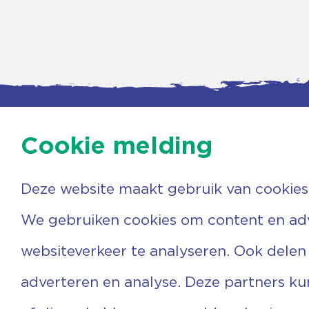
Cookie melding
Deze website maakt gebruik van cookies
Contac
Agenda
Beerzer
Nieuws
7731 PA
We gebruiken cookies om content en adve
Nieuwsbrief
0529 
Over ons
(06) 3
websiteverkeer te analyseren. Ook delen
Vrijwilligers
info@v
Ervaringen
adverteren en analyse. Deze partners k
Steun ons
Privacyverklaring