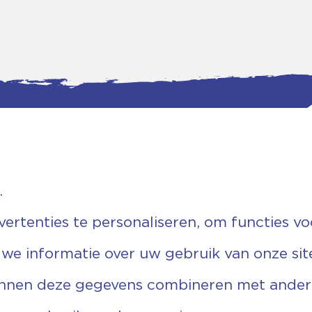
.
tgegevens
Bankgegevens
weg 5D.
KVK: 08173948
 Ommen
Fiscaal: 819280288
rtenties te personaliseren, om functies vo
455 767
Rek.nr: NL85RABO0127579230
9 03 22 63
t.n.v. Stichting Vechtgenoten
 we informatie over uw gebruik van onze sit
echtgenoten.nl
unnen deze gegevens combineren met andere 