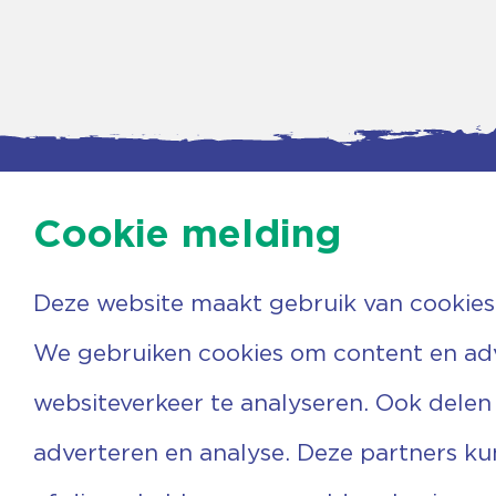
Cookie melding
Deze website maakt gebruik van cookies
Contac
Agenda
Beerzer
Nieuws
7731 PA
We gebruiken cookies om content en adve
Nieuwsbrief
0529 
Over ons
(06) 3
websiteverkeer te analyseren. Ook delen
Vrijwilligers
info@v
Ervaringen
adverteren en analyse. Deze partners k
Steun ons
Privacyverklaring