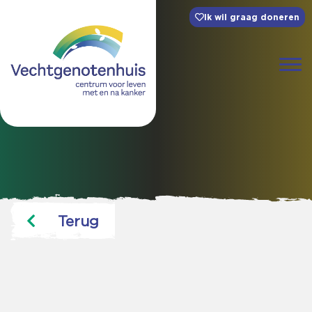
Ik wil graag doneren
Terug