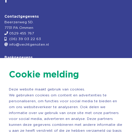
Contactgegevens
Beerzerweg 5D.
7731 PA Ommen
0529 455 767
(06) 39 03 22 63
info@vechtgenoten.nl
Bankgegevens
KVK: 08173948
Fiscaal: 819280288
Cookie melding
Rek.nr: NL85RABO0127579230
t.n.v. Stichting Vechtgenoten
Deze website maakt gebruik van cookies.
Copyright ©2026 Vechtgenoten
We gebruiken cookies om content en advertenties te
Ontwerp: StandOut Reclame
personaliseren, om functies voor social media te bieden en
om ons websiteverkeer te analyseren. Ook delen we
informatie over uw gebruik van onze site met onze partners
voor social media, adverteren en analyse. Deze partners
kunnen deze gegevens combineren met andere informatie die
u aan ze heeft verstrekt of die ze hebben verzameld op basis