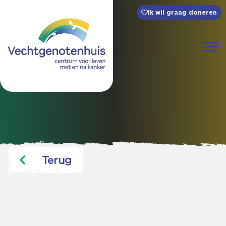
Ik wil graag doneren
Terug