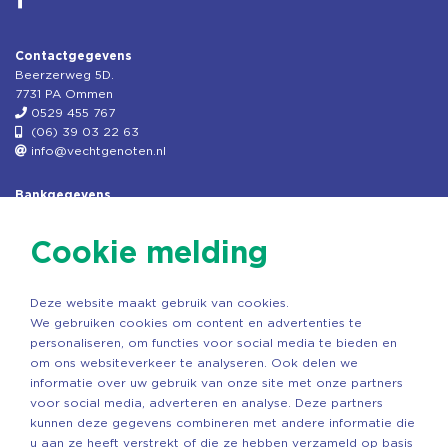
Contactgegevens
Beerzerweg 5D.
7731 PA Ommen
0529 455 767
(06) 39 03 22 63
info@vechtgenoten.nl
Bankgegevens
KVK: 08173948
Fiscaal: 819280288
Cookie melding
Rek.nr: NL85RABO0127579230
t.n.v. Stichting Vechtgenoten
Deze website maakt gebruik van cookies.
Copyright ©2026 Vechtgenoten
We gebruiken cookies om content en advertenties te
Ontwerp: StandOut Reclame
personaliseren, om functies voor social media te bieden en
om ons websiteverkeer te analyseren. Ook delen we
informatie over uw gebruik van onze site met onze partners
voor social media, adverteren en analyse. Deze partners
kunnen deze gegevens combineren met andere informatie die
u aan ze heeft verstrekt of die ze hebben verzameld op basis