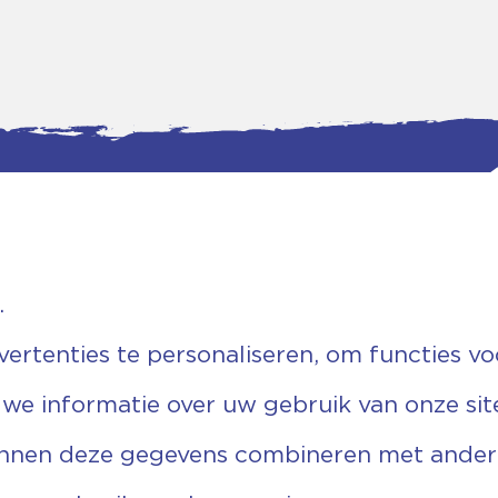
.
tgegevens
Bankgegevens
weg 5D.
KVK: 08173948
 Ommen
Fiscaal: 819280288
rtenties te personaliseren, om functies vo
455 767
Rek.nr: NL85RABO0127579230
9 03 22 63
t.n.v. Stichting Vechtgenoten
 we informatie over uw gebruik van onze sit
echtgenoten.nl
unnen deze gegevens combineren met andere 