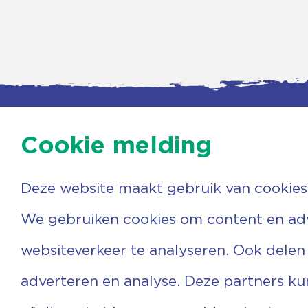
Cookie melding
Deze website maakt gebruik van cookies
Contac
Agenda
Beerzer
Nieuws
7731 PA
We gebruiken cookies om content en adve
Nieuwsbrief
0529 
Over ons
(06) 3
websiteverkeer te analyseren. Ook delen
Vrijwilligers
info@v
Ervaringen
adverteren en analyse. Deze partners k
Steun ons
Privacyverklaring