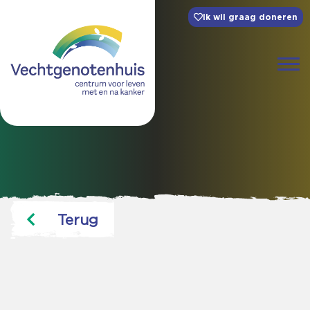
Ik wil graag doneren
Terug