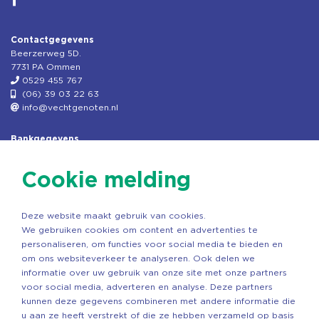
Contactgegevens
Beerzerweg 5D.
7731 PA Ommen
0529 455 767
(06) 39 03 22 63
info@vechtgenoten.nl
Bankgegevens
KVK: 08173948
Fiscaal: 819280288
Cookie melding
Rek.nr: NL85RABO0127579230
t.n.v. Stichting Vechtgenoten
Deze website maakt gebruik van cookies.
Copyright ©2026 Vechtgenoten
We gebruiken cookies om content en advertenties te
Ontwerp: StandOut Reclame
personaliseren, om functies voor social media te bieden en
om ons websiteverkeer te analyseren. Ook delen we
informatie over uw gebruik van onze site met onze partners
voor social media, adverteren en analyse. Deze partners
kunnen deze gegevens combineren met andere informatie die
u aan ze heeft verstrekt of die ze hebben verzameld op basis