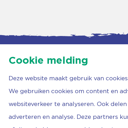
Cookie melding
Deze website maakt gebruik van cookies
Contac
Agenda
Beerzer
Nieuws
7731 PA
We gebruiken cookies om content en adve
Nieuwsbrief
0529 
Over ons
(06) 3
websiteverkeer te analyseren. Ook delen
Vrijwilligers
info@v
Ervaringen
adverteren en analyse. Deze partners k
Steun ons
Privacyverklaring