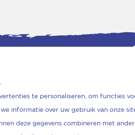
.
tgegevens
Bankgegevens
weg 5D.
KVK: 08173948
 Ommen
Fiscaal: 819280288
rtenties te personaliseren, om functies vo
455 767
Rek.nr: NL85RABO0127579230
9 03 22 63
t.n.v. Stichting Vechtgenoten
 we informatie over uw gebruik van onze sit
echtgenoten.nl
unnen deze gegevens combineren met andere 