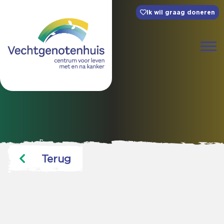
Ik wil graag doneren
Terug