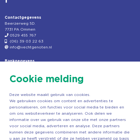
Contactgegevens
Beerzerweg 5D.
7731 PA Ommen
0529 455 767
(06) 39 03 22 63
info@vechtgenoten.nl
Bankgegevens
KVK: 08173948
Fiscaal: 819280288
Cookie melding
Rek.nr: NL85RABO0127579230
t.n.v. Stichting Vechtgenoten
Deze website maakt gebruik van cookies.
Copyright ©2026 Vechtgenoten
We gebruiken cookies om content en advertenties te
Ontwerp: StandOut Reclame
personaliseren, om functies voor social media te bieden en
om ons websiteverkeer te analyseren. Ook delen we
informatie over uw gebruik van onze site met onze partners
voor social media, adverteren en analyse. Deze partners
kunnen deze gegevens combineren met andere informatie die
u aan ze heeft verstrekt of die ze hebben verzameld op basis