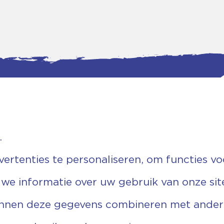
.
tgegevens
Bankgegevens
weg 5D.
KVK: 08173948
 Ommen
Fiscaal: 819280288
rtenties te personaliseren, om functies vo
455 767
Rek.nr: NL85RABO0127579230
9 03 22 63
t.n.v. Stichting Vechtgenoten
 we informatie over uw gebruik van onze sit
echtgenoten.nl
unnen deze gegevens combineren met andere 