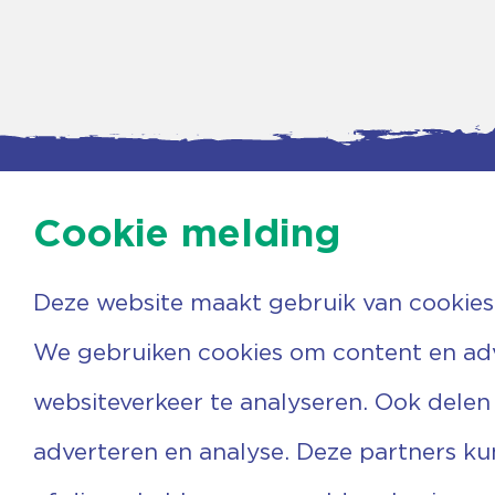
Cookie melding
Deze website maakt gebruik van cookies
Contac
Agenda
Beerzer
Nieuws
7731 PA
We gebruiken cookies om content en adve
Nieuwsbrief
0529 
Over ons
(06) 3
websiteverkeer te analyseren. Ook delen
Vrijwilligers
info@v
Ervaringen
adverteren en analyse. Deze partners k
Steun ons
Privacyverklaring