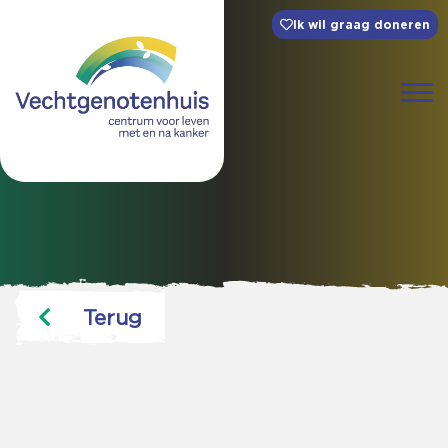
Ik wil graag doneren
Terug