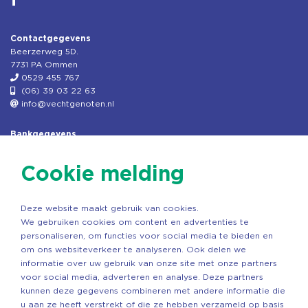
Contactgegevens
Beerzerweg 5D.
7731 PA Ommen
0529 455 767
(06) 39 03 22 63
info@vechtgenoten.nl
Bankgegevens
KVK: 08173948
Fiscaal: 819280288
Cookie melding
Rek.nr: NL85RABO0127579230
t.n.v. Stichting Vechtgenoten
Deze website maakt gebruik van cookies.
Copyright ©2026 Vechtgenoten
We gebruiken cookies om content en advertenties te
Ontwerp: StandOut Reclame
personaliseren, om functies voor social media te bieden en
om ons websiteverkeer te analyseren. Ook delen we
informatie over uw gebruik van onze site met onze partners
voor social media, adverteren en analyse. Deze partners
kunnen deze gegevens combineren met andere informatie die
u aan ze heeft verstrekt of die ze hebben verzameld op basis