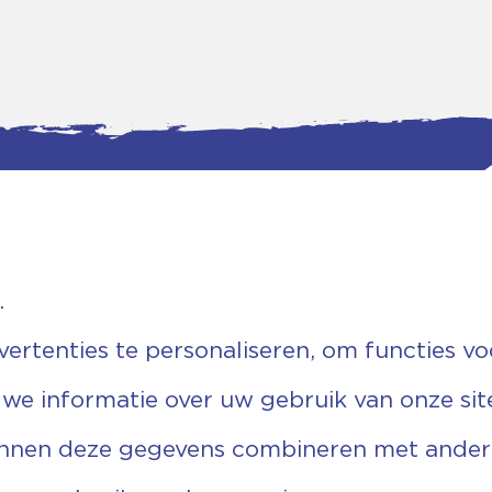
.
tgegevens
Bankgegevens
weg 5D.
KVK: 08173948
 Ommen
Fiscaal: 819280288
rtenties te personaliseren, om functies vo
455 767
Rek.nr: NL85RABO0127579230
9 03 22 63
t.n.v. Stichting Vechtgenoten
 we informatie over uw gebruik van onze sit
echtgenoten.nl
unnen deze gegevens combineren met andere 