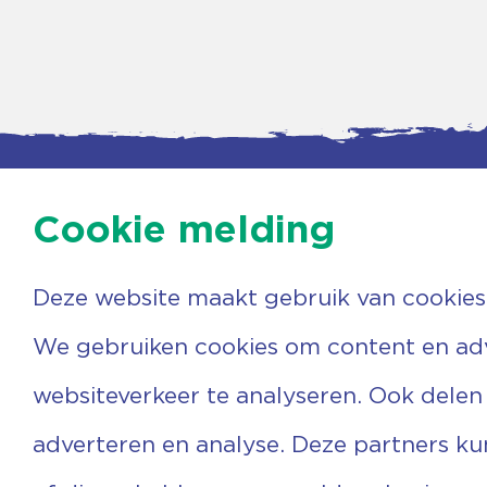
Cookie melding
Deze website maakt gebruik van cookies
Contac
Agenda
Beerzer
Nieuws
7731 PA
We gebruiken cookies om content en adve
Nieuwsbrief
0529 
Over ons
(06) 3
websiteverkeer te analyseren. Ook delen
Vrijwilligers
info@v
Ervaringen
adverteren en analyse. Deze partners k
Steun ons
Privacyverklaring