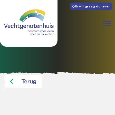
Ik wil graag doneren
Terug