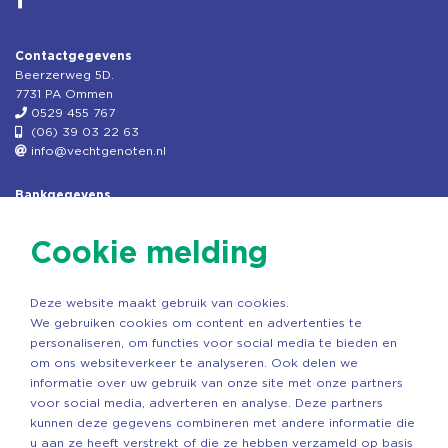
Contactgegevens
Beerzerweg 5D.
7731 PA Ommen
0529 455 767
(06) 39 03 22 63
info@vechtgenoten.nl
Bankgegevens
KVK: 08173948
Fiscaal: 819280288
Cookie melding
Rek.nr: NL85RABO0127579230
t.n.v. Stichting Vechtgenoten
Deze website maakt gebruik van cookies.
Copyright ©2026 Vechtgenoten
We gebruiken cookies om content en advertenties te
Ontwerp: StandOut Reclame
personaliseren, om functies voor social media te bieden en
om ons websiteverkeer te analyseren. Ook delen we
informatie over uw gebruik van onze site met onze partners
voor social media, adverteren en analyse. Deze partners
kunnen deze gegevens combineren met andere informatie die
u aan ze heeft verstrekt of die ze hebben verzameld op basis