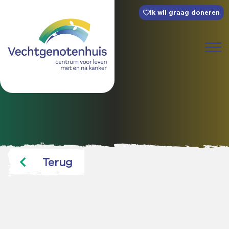
Ik wil graag doneren
Terug