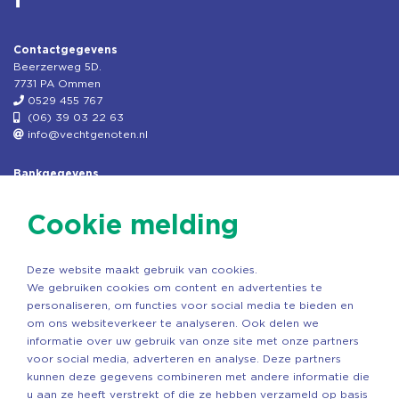
Contactgegevens
Beerzerweg 5D.
7731 PA Ommen
0529 455 767
(06) 39 03 22 63
info@vechtgenoten.nl
Bankgegevens
KVK: 08173948
Fiscaal: 819280288
Cookie melding
Rek.nr: NL85RABO0127579230
t.n.v. Stichting Vechtgenoten
Deze website maakt gebruik van cookies.
Copyright ©2026 Vechtgenoten
We gebruiken cookies om content en advertenties te
Ontwerp: StandOut Reclame
personaliseren, om functies voor social media te bieden en
om ons websiteverkeer te analyseren. Ook delen we
informatie over uw gebruik van onze site met onze partners
voor social media, adverteren en analyse. Deze partners
kunnen deze gegevens combineren met andere informatie die
u aan ze heeft verstrekt of die ze hebben verzameld op basis