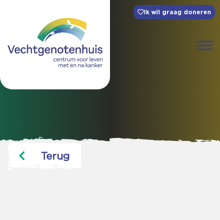
Ik wil graag doneren
Terug