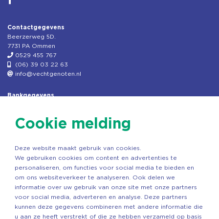
Contactgegevens
Beerzerweg 5D.
7731 PA Ommen
0529 455 767
(06) 39 03 22 63
info@vechtgenoten.nl
Bankgegevens
KVK: 08173948
Fiscaal: 819280288
Cookie melding
Rek.nr: NL85RABO0127579230
t.n.v. Stichting Vechtgenoten
Deze website maakt gebruik van cookies.
Copyright ©2026 Vechtgenoten
We gebruiken cookies om content en advertenties te
Ontwerp: StandOut Reclame
personaliseren, om functies voor social media te bieden en
om ons websiteverkeer te analyseren. Ook delen we
informatie over uw gebruik van onze site met onze partners
voor social media, adverteren en analyse. Deze partners
kunnen deze gegevens combineren met andere informatie die
u aan ze heeft verstrekt of die ze hebben verzameld op basis