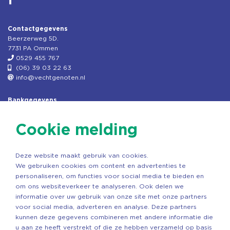
Contactgegevens
Beerzerweg 5D.
7731 PA Ommen
0529 455 767
(06) 39 03 22 63
info@vechtgenoten.nl
Bankgegevens
KVK: 08173948
Fiscaal: 819280288
Cookie melding
Rek.nr: NL85RABO0127579230
t.n.v. Stichting Vechtgenoten
Deze website maakt gebruik van cookies.
Copyright ©2026 Vechtgenoten
We gebruiken cookies om content en advertenties te
Ontwerp: StandOut Reclame
personaliseren, om functies voor social media te bieden en
om ons websiteverkeer te analyseren. Ook delen we
informatie over uw gebruik van onze site met onze partners
voor social media, adverteren en analyse. Deze partners
kunnen deze gegevens combineren met andere informatie die
u aan ze heeft verstrekt of die ze hebben verzameld op basis