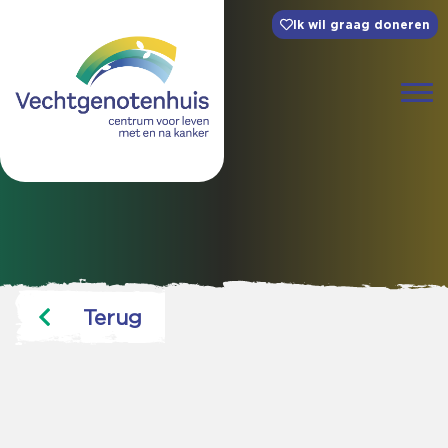
Ik wil graag doneren
Terug