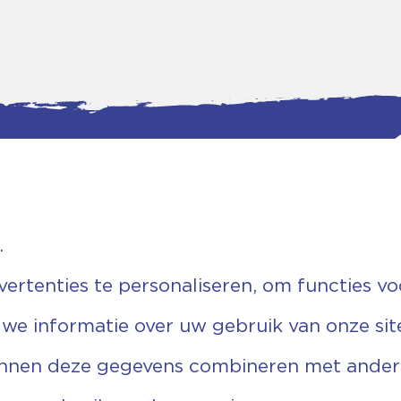
.
tgegevens
Bankgegevens
weg 5D.
KVK: 08173948
 Ommen
Fiscaal: 819280288
rtenties te personaliseren, om functies vo
455 767
Rek.nr: NL85RABO0127579230
9 03 22 63
t.n.v. Stichting Vechtgenoten
 we informatie over uw gebruik van onze sit
echtgenoten.nl
unnen deze gegevens combineren met andere 