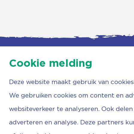
Cookie melding
Deze website maakt gebruik van cookies
Contac
Agenda
Beerzer
Nieuws
7731 PA
We gebruiken cookies om content en adve
Nieuwsbrief
0529 
Over ons
(06) 3
websiteverkeer te analyseren. Ook delen
Vrijwilligers
info@v
Ervaringen
adverteren en analyse. Deze partners k
Steun ons
Privacyverklaring