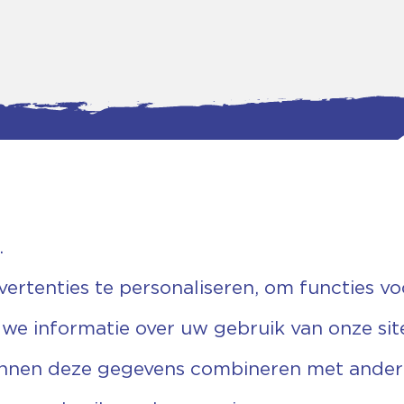
.
tgegevens
Bankgegevens
weg 5D.
KVK: 08173948
 Ommen
Fiscaal: 819280288
rtenties te personaliseren, om functies vo
455 767
Rek.nr: NL85RABO0127579230
9 03 22 63
t.n.v. Stichting Vechtgenoten
 we informatie over uw gebruik van onze sit
echtgenoten.nl
unnen deze gegevens combineren met andere 