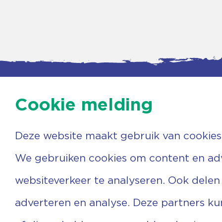
Cookie melding
Deze website maakt gebruik van cookies
Contac
Agenda
Beerzer
Nieuws
7731 PA
We gebruiken cookies om content en adve
Nieuwsbrief
0529 
Over ons
(06) 3
websiteverkeer te analyseren. Ook delen
Vrijwilligers
info@v
Ervaringen
adverteren en analyse. Deze partners k
Steun ons
Privacyverklaring