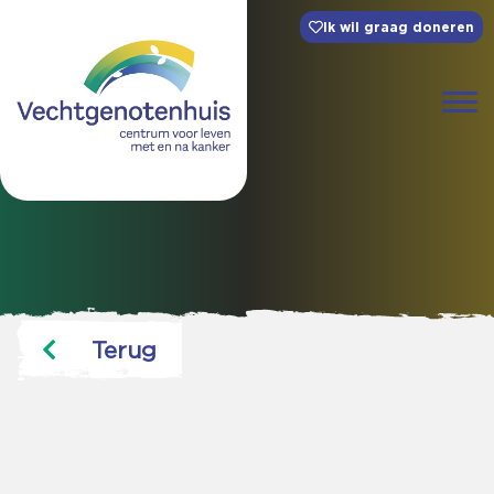
Ik wil graag doneren
Terug