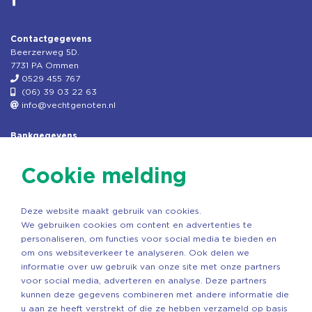
Contactgegevens
Beerzerweg 5D.
7731 PA Ommen
0529 455 767
(06) 39 03 22 63
info@vechtgenoten.nl
Bankgegevens
KVK: 08173948
Fiscaal: 819280288
Cookie melding
Rek.nr: NL85RABO0127579230
t.n.v. Stichting Vechtgenoten
Deze website maakt gebruik van cookies.
Copyright ©2026 Vechtgenoten
We gebruiken cookies om content en advertenties te
Ontwerp: StandOut Reclame
personaliseren, om functies voor social media te bieden en
om ons websiteverkeer te analyseren. Ook delen we
informatie over uw gebruik van onze site met onze partners
voor social media, adverteren en analyse. Deze partners
kunnen deze gegevens combineren met andere informatie die
u aan ze heeft verstrekt of die ze hebben verzameld op basis