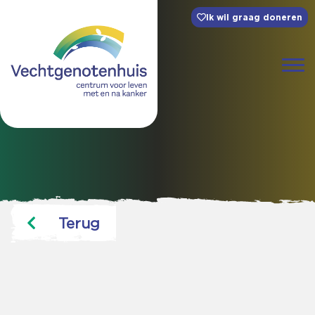
Ik wil graag doneren
Terug