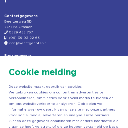
Contactgegevens
Beerzerweg 5D.
7731 PA Ommen
0529 455 767
(06) 39 03 22 63
info@vechtgenoten.nl
Bankgegevens
KVK: 08173948
Fiscaal: 819280288
Cookie melding
Rek.nr: NL85RABO0127579230
t.n.v. Stichting Vechtgenoten
Deze website maakt gebruik van cookies.
Copyright ©2026 Vechtgenoten
We gebruiken cookies om content en advertenties te
Ontwerp: StandOut Reclame
personaliseren, om functies voor social media te bieden en
om ons websiteverkeer te analyseren. Ook delen we
informatie over uw gebruik van onze site met onze partners
voor social media, adverteren en analyse. Deze partners
kunnen deze gegevens combineren met andere informatie die
u aan ze heeft verstrekt of die ze hebben verzameld op basis