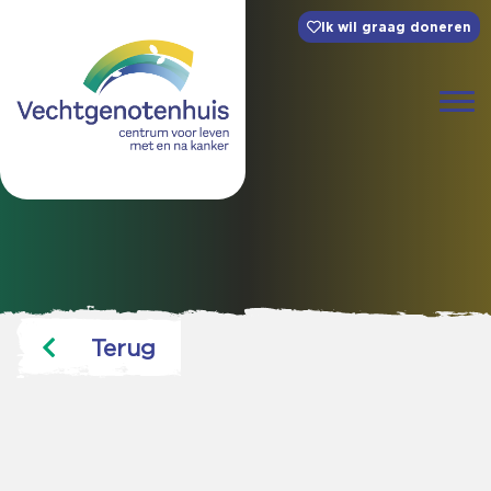
Ik wil graag doneren
Terug