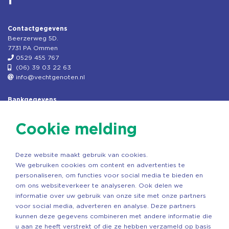
Contactgegevens
Beerzerweg 5D.
7731 PA Ommen
0529 455 767
(06) 39 03 22 63
info@vechtgenoten.nl
Bankgegevens
KVK: 08173948
Fiscaal: 819280288
Cookie melding
Rek.nr: NL85RABO0127579230
t.n.v. Stichting Vechtgenoten
Deze website maakt gebruik van cookies.
Copyright ©2026 Vechtgenoten
We gebruiken cookies om content en advertenties te
Ontwerp: StandOut Reclame
personaliseren, om functies voor social media te bieden en
om ons websiteverkeer te analyseren. Ook delen we
informatie over uw gebruik van onze site met onze partners
voor social media, adverteren en analyse. Deze partners
kunnen deze gegevens combineren met andere informatie die
u aan ze heeft verstrekt of die ze hebben verzameld op basis