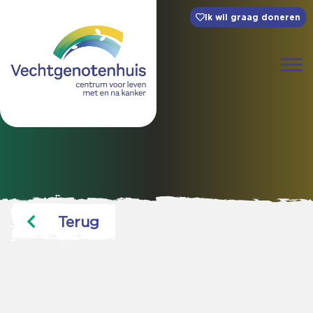
Ik wil graag doneren
Terug