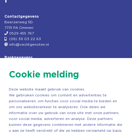
Contactgegevens
Beerzerweg 5D.
7731 PA Ommen
0529 455 767
(06) 39 03 22 63
info@vechtgenoten.nl
Bankgegevens
KVK: 08173948
Fiscaal: 819280288
Cookie melding
Rek.nr: NL85RABO0127579230
t.n.v. Stichting Vechtgenoten
Deze website maakt gebruik van cookies.
Copyright ©2026 Vechtgenoten
We gebruiken cookies om content en advertenties te
Ontwerp: StandOut Reclame
personaliseren, om functies voor social media te bieden en
om ons websiteverkeer te analyseren. Ook delen we
informatie over uw gebruik van onze site met onze partners
voor social media, adverteren en analyse. Deze partners
kunnen deze gegevens combineren met andere informatie die
u aan ze heeft verstrekt of die ze hebben verzameld op basis