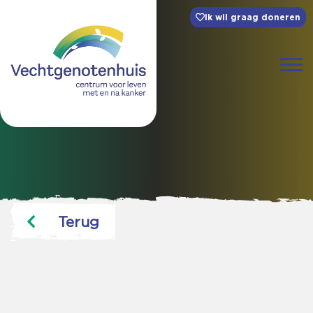
Ik wil graag doneren
Terug