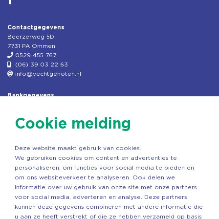
Contactgegevens
Beerzerweg 5D.
7731 PA Ommen
0529 455 767
(06) 39 03 22 63
info@vechtgenoten.nl
Bankgegevens
KVK: 08173948
Fiscaal: 819280288
Cookie melding
Rek.nr: NL85RABO0127579230
t.n.v. Stichting Vechtgenoten
Deze website maakt gebruik van cookies.
Copyright ©2026 Vechtgenoten
We gebruiken cookies om content en advertenties te
Ontwerp: StandOut Reclame
personaliseren, om functies voor social media te bieden en
om ons websiteverkeer te analyseren. Ook delen we
informatie over uw gebruik van onze site met onze partners
voor social media, adverteren en analyse. Deze partners
kunnen deze gegevens combineren met andere informatie die
u aan ze heeft verstrekt of die ze hebben verzameld op basis