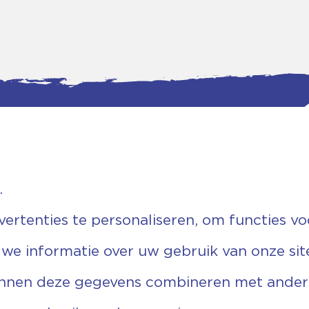
.
tgegevens
Bankgegevens
weg 5D.
KVK: 08173948
 Ommen
Fiscaal: 819280288
rtenties te personaliseren, om functies vo
455 767
Rek.nr: NL85RABO0127579230
9 03 22 63
t.n.v. Stichting Vechtgenoten
 we informatie over uw gebruik van onze sit
echtgenoten.nl
unnen deze gegevens combineren met andere 