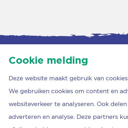
Cookie melding
Deze website maakt gebruik van cookies
Contac
Agenda
Beerzer
Nieuws
7731 PA
We gebruiken cookies om content en adve
Nieuwsbrief
0529 
Over ons
(06) 3
websiteverkeer te analyseren. Ook delen
Vrijwilligers
info@v
Ervaringen
adverteren en analyse. Deze partners k
Steun ons
Privacyverklaring