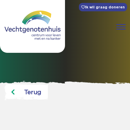
Ik wil graag doneren
Terug