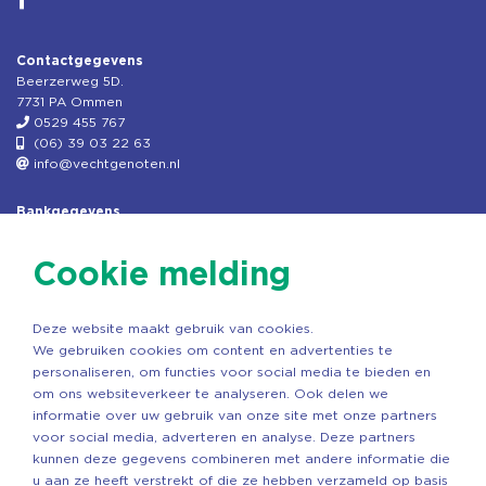
Contactgegevens
Beerzerweg 5D.
7731 PA Ommen
0529 455 767
(06) 39 03 22 63
info@vechtgenoten.nl
Bankgegevens
KVK: 08173948
Fiscaal: 819280288
Cookie melding
Rek.nr: NL85RABO0127579230
t.n.v. Stichting Vechtgenoten
Deze website maakt gebruik van cookies.
Copyright ©2026 Vechtgenoten
We gebruiken cookies om content en advertenties te
Ontwerp: StandOut Reclame
personaliseren, om functies voor social media te bieden en
om ons websiteverkeer te analyseren. Ook delen we
informatie over uw gebruik van onze site met onze partners
voor social media, adverteren en analyse. Deze partners
kunnen deze gegevens combineren met andere informatie die
u aan ze heeft verstrekt of die ze hebben verzameld op basis