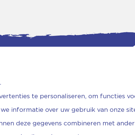
.
tgegevens
Bankgegevens
weg 5D.
KVK: 08173948
 Ommen
Fiscaal: 819280288
rtenties te personaliseren, om functies vo
455 767
Rek.nr: NL85RABO0127579230
9 03 22 63
t.n.v. Stichting Vechtgenoten
 we informatie over uw gebruik van onze sit
echtgenoten.nl
unnen deze gegevens combineren met andere 