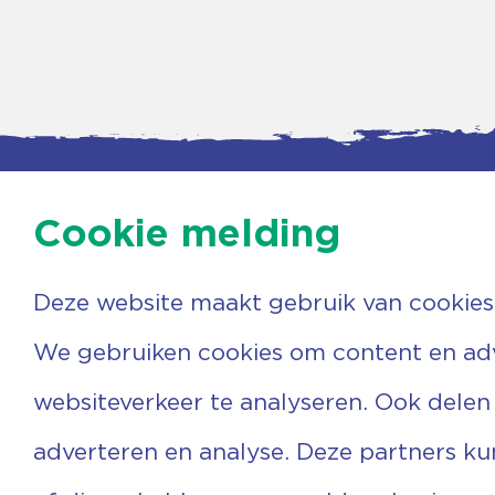
Cookie melding
Deze website maakt gebruik van cookies
Contac
Agenda
Beerzer
Nieuws
7731 PA
We gebruiken cookies om content en adve
Nieuwsbrief
0529 
Over ons
(06) 3
websiteverkeer te analyseren. Ook delen
Vrijwilligers
info@v
Ervaringen
adverteren en analyse. Deze partners k
Steun ons
Privacyverklaring