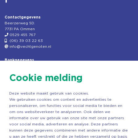
Contactgegevens
Beerzerweg 5D.
7731 PA Ommen
0529 455 767
(06) 39 03 22 63
info@vechtgenoten.nl
Bankgegevens
KVK: 08173948
Fiscaal: 819280288
Cookie melding
Rek.nr: NL85RABO0127579230
t.n.v. Stichting Vechtgenoten
Deze website maakt gebruik van cookies.
Copyright ©2026 Vechtgenoten
We gebruiken cookies om content en advertenties te
Ontwerp: StandOut Reclame
personaliseren, om functies voor social media te bieden en
om ons websiteverkeer te analyseren. Ook delen we
informatie over uw gebruik van onze site met onze partners
voor social media, adverteren en analyse. Deze partners
kunnen deze gegevens combineren met andere informatie die
u aan ze heeft verstrekt of die ze hebben verzameld op basis