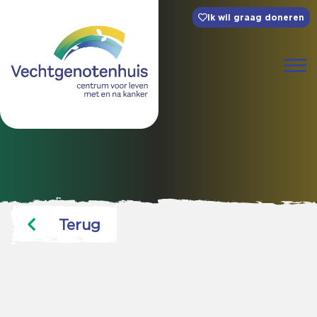
Ik wil graag doneren
Terug