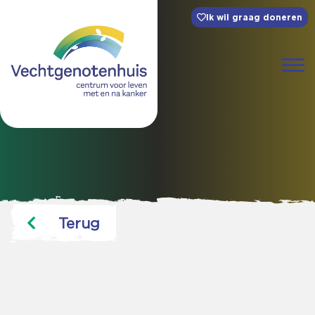
Ik wil graag doneren
Terug