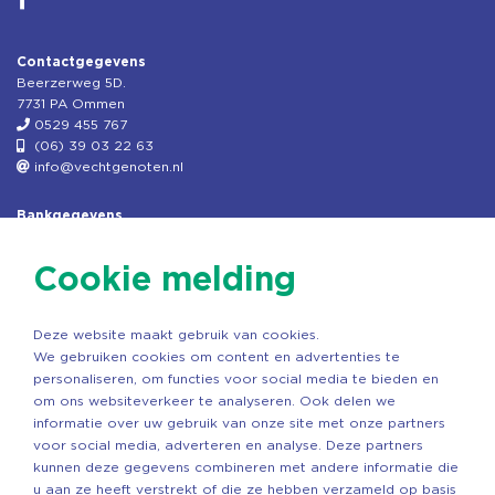
Contactgegevens
Beerzerweg 5D.
7731 PA Ommen
0529 455 767
(06) 39 03 22 63
info@vechtgenoten.nl
Bankgegevens
KVK: 08173948
Fiscaal: 819280288
Cookie melding
Rek.nr: NL85RABO0127579230
t.n.v. Stichting Vechtgenoten
Deze website maakt gebruik van cookies.
Copyright ©2026 Vechtgenoten
We gebruiken cookies om content en advertenties te
Ontwerp: StandOut Reclame
personaliseren, om functies voor social media te bieden en
om ons websiteverkeer te analyseren. Ook delen we
informatie over uw gebruik van onze site met onze partners
voor social media, adverteren en analyse. Deze partners
kunnen deze gegevens combineren met andere informatie die
u aan ze heeft verstrekt of die ze hebben verzameld op basis