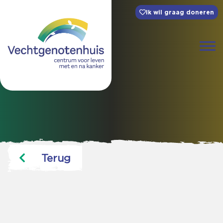
Ik wil graag doneren
Terug