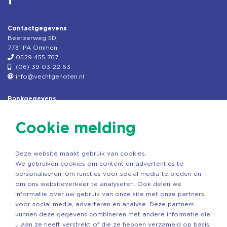
Contactgegevens
Beerzerweg 5D.
7731 PA Ommen
0529 455 767
(06) 39 03 22 63
info@vechtgenoten.nl
Bankgegevens
KVK: 08173948
Fiscaal: 819280288
Cookie melding
Rek.nr: NL85RABO0127579230
t.n.v. Stichting Vechtgenoten
Deze website maakt gebruik van cookies.
Copyright ©2026 Vechtgenoten
We gebruiken cookies om content en advertenties te
Ontwerp: StandOut Reclame
personaliseren, om functies voor social media te bieden en
om ons websiteverkeer te analyseren. Ook delen we
informatie over uw gebruik van onze site met onze partners
voor social media, adverteren en analyse. Deze partners
kunnen deze gegevens combineren met andere informatie die
u aan ze heeft verstrekt of die ze hebben verzameld op basis