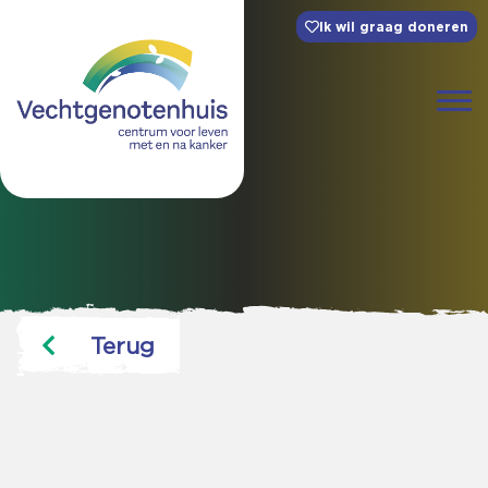
Ik wil graag doneren
Terug