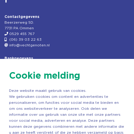
Contactgegevens
Beerzerweg 5D.
7731 PA Ommen
0529 455 767
(06) 39 03 22 63
info@vechtgenoten.nl
Bankgegevens
KVK: 08173948
Fiscaal: 819280288
Cookie melding
Rek.nr: NL85RABO0127579230
t.n.v. Stichting Vechtgenoten
Deze website maakt gebruik van cookies.
Copyright ©2026 Vechtgenoten
We gebruiken cookies om content en advertenties te
Ontwerp: StandOut Reclame
personaliseren, om functies voor social media te bieden en
om ons websiteverkeer te analyseren. Ook delen we
informatie over uw gebruik van onze site met onze partners
voor social media, adverteren en analyse. Deze partners
kunnen deze gegevens combineren met andere informatie die
u aan ze heeft verstrekt of die ze hebben verzameld op basis