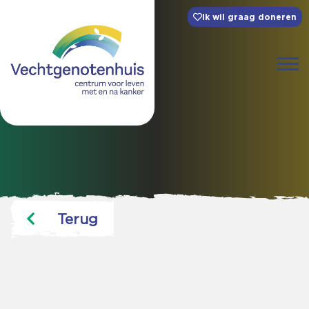
Ik wil graag doneren
Terug