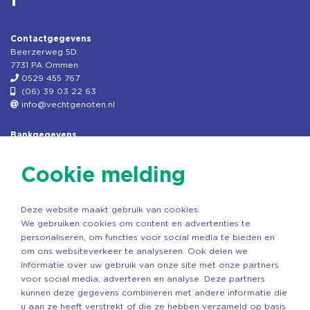
Contactgegevens
Beerzerweg 5D.
7731 PA Ommen
0529 455 767
(06) 39 03 22 63
info@vechtgenoten.nl
Bankgegevens
KVK: 08173948
Fiscaal: 819280288
Cookie melding
Rek.nr: NL85RABO0127579230
t.n.v. Stichting Vechtgenoten
Deze website maakt gebruik van cookies.
Copyright ©2026 Vechtgenoten
We gebruiken cookies om content en advertenties te
Ontwerp: StandOut Reclame
personaliseren, om functies voor social media te bieden en
om ons websiteverkeer te analyseren. Ook delen we
informatie over uw gebruik van onze site met onze partners
voor social media, adverteren en analyse. Deze partners
kunnen deze gegevens combineren met andere informatie die
u aan ze heeft verstrekt of die ze hebben verzameld op basis