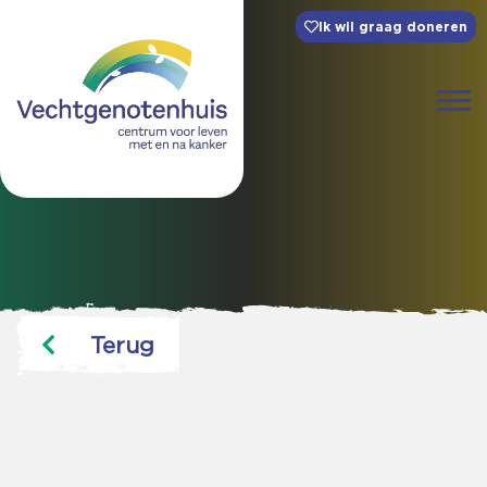
Ik wil graag doneren
Terug