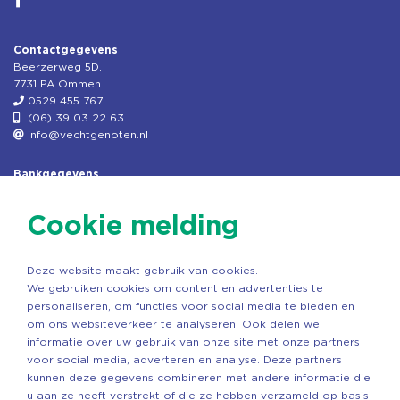
Contactgegevens
Beerzerweg 5D.
7731 PA Ommen
0529 455 767
(06) 39 03 22 63
info@vechtgenoten.nl
Bankgegevens
KVK: 08173948
Fiscaal: 819280288
Cookie melding
Rek.nr: NL85RABO0127579230
t.n.v. Stichting Vechtgenoten
Deze website maakt gebruik van cookies.
Copyright ©2026 Vechtgenoten
We gebruiken cookies om content en advertenties te
Ontwerp: StandOut Reclame
personaliseren, om functies voor social media te bieden en
om ons websiteverkeer te analyseren. Ook delen we
informatie over uw gebruik van onze site met onze partners
voor social media, adverteren en analyse. Deze partners
kunnen deze gegevens combineren met andere informatie die
u aan ze heeft verstrekt of die ze hebben verzameld op basis