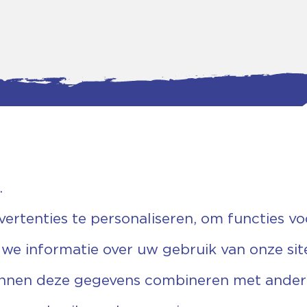
.
tgegevens
Bankgegevens
weg 5D.
KVK: 08173948
 Ommen
Fiscaal: 819280288
rtenties te personaliseren, om functies vo
455 767
Rek.nr: NL85RABO0127579230
9 03 22 63
t.n.v. Stichting Vechtgenoten
 we informatie over uw gebruik van onze sit
echtgenoten.nl
unnen deze gegevens combineren met andere 