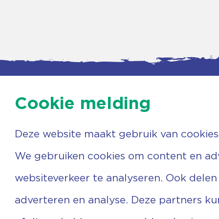
Cookie melding
Deze website maakt gebruik van cookies
Contac
Agenda
Beerzer
Nieuws
7731 PA
We gebruiken cookies om content en adve
Nieuwsbrief
0529 
Over ons
(06) 3
websiteverkeer te analyseren. Ook delen
Vrijwilligers
info@v
Ervaringen
adverteren en analyse. Deze partners k
Steun ons
Privacyverklaring