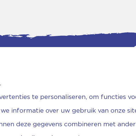
.
tgegevens
Bankgegevens
weg 5D.
KVK: 08173948
 Ommen
Fiscaal: 819280288
rtenties te personaliseren, om functies vo
455 767
Rek.nr: NL85RABO0127579230
9 03 22 63
t.n.v. Stichting Vechtgenoten
 we informatie over uw gebruik van onze sit
echtgenoten.nl
unnen deze gegevens combineren met andere 