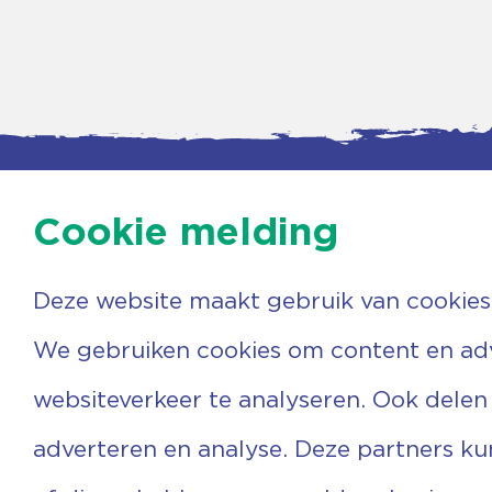
Cookie melding
Deze website maakt gebruik van cookies
Contac
Agenda
Beerzer
Nieuws
7731 PA
We gebruiken cookies om content en adve
Nieuwsbrief
0529 
Over ons
(06) 3
websiteverkeer te analyseren. Ook delen
Vrijwilligers
info@v
Ervaringen
adverteren en analyse. Deze partners k
Steun ons
Privacyverklaring