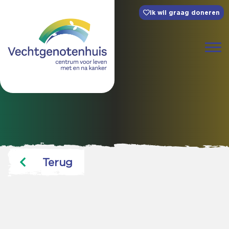
Ik wil graag doneren
Terug