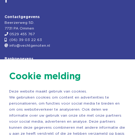
Contactgegevens
Beerzerweg 5D.
7731 PA Ommen
0529 455 767
(06) 39 03 22 63
info@vechtgenoten.nl
Bankgegevens
KVK: 08173948
Fiscaal: 819280288
Cookie melding
Rek.nr: NL85RABO0127579230
t.n.v. Stichting Vechtgenoten
Deze website maakt gebruik van cookies.
Copyright ©2026 Vechtgenoten
We gebruiken cookies om content en advertenties te
Ontwerp: StandOut Reclame
personaliseren, om functies voor social media te bieden en
om ons websiteverkeer te analyseren. Ook delen we
informatie over uw gebruik van onze site met onze partners
voor social media, adverteren en analyse. Deze partners
kunnen deze gegevens combineren met andere informatie die
u aan ze heeft verstrekt of die ze hebben verzameld op basis