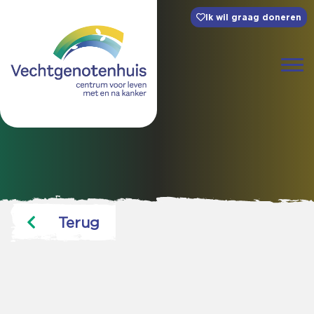
Ik wil graag doneren
Terug