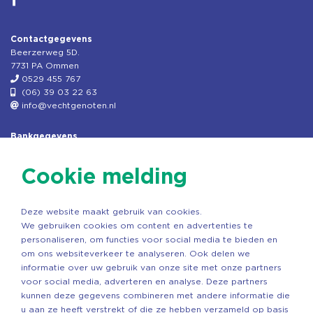
Contactgegevens
Beerzerweg 5D.
7731 PA Ommen
0529 455 767
(06) 39 03 22 63
info@vechtgenoten.nl
Bankgegevens
KVK: 08173948
Fiscaal: 819280288
Cookie melding
Rek.nr: NL85RABO0127579230
t.n.v. Stichting Vechtgenoten
Deze website maakt gebruik van cookies.
Copyright ©2026 Vechtgenoten
We gebruiken cookies om content en advertenties te
Ontwerp: StandOut Reclame
personaliseren, om functies voor social media te bieden en
om ons websiteverkeer te analyseren. Ook delen we
informatie over uw gebruik van onze site met onze partners
voor social media, adverteren en analyse. Deze partners
kunnen deze gegevens combineren met andere informatie die
u aan ze heeft verstrekt of die ze hebben verzameld op basis