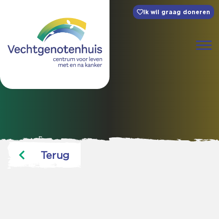
Ik wil graag doneren
Terug