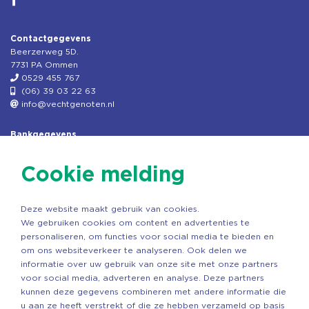
Contactgegevens
Beerzerweg 5D.
7731 PA Ommen
0529 455 767
(06) 39 03 22 63
info@vechtgenoten.nl
Bankgegevens
KVK: 08173948
Fiscaal: 819280288
Cookie melding
Rek.nr: NL85RABO0127579230
t.n.v. Stichting Vechtgenoten
Deze website maakt gebruik van cookies.
Copyright ©2026 Vechtgenoten
We gebruiken cookies om content en advertenties te
Ontwerp: StandOut Reclame
personaliseren, om functies voor social media te bieden en
om ons websiteverkeer te analyseren. Ook delen we
informatie over uw gebruik van onze site met onze partners
voor social media, adverteren en analyse. Deze partners
kunnen deze gegevens combineren met andere informatie die
u aan ze heeft verstrekt of die ze hebben verzameld op basis