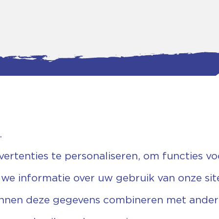
.
tgegevens
Bankgegevens
weg 5D.
KVK: 08173948
 Ommen
Fiscaal: 819280288
rtenties te personaliseren, om functies vo
455 767
Rek.nr: NL85RABO0127579230
9 03 22 63
t.n.v. Stichting Vechtgenoten
 we informatie over uw gebruik van onze sit
echtgenoten.nl
unnen deze gegevens combineren met andere 