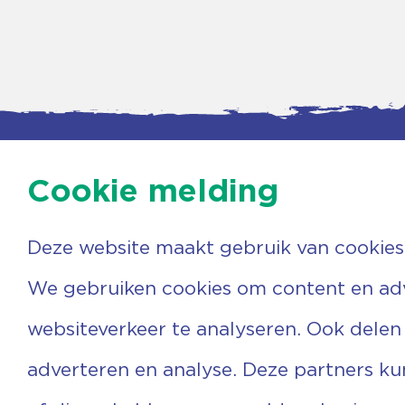
Cookie melding
Deze website maakt gebruik van cookies
Contac
Agenda
Beerzer
Nieuws
7731 PA
We gebruiken cookies om content en adve
Nieuwsbrief
0529 
Over ons
(06) 3
websiteverkeer te analyseren. Ook delen
Vrijwilligers
info@v
Ervaringen
adverteren en analyse. Deze partners k
Steun ons
Privacyverklaring