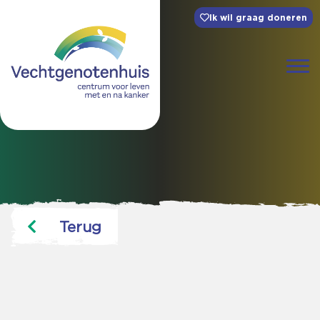
Ik wil graag doneren
Terug