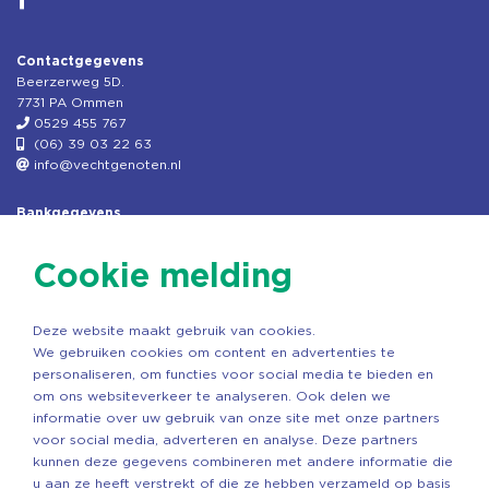
Contactgegevens
Beerzerweg 5D.
7731 PA Ommen
0529 455 767
(06) 39 03 22 63
info@vechtgenoten.nl
Bankgegevens
KVK: 08173948
Fiscaal: 819280288
Cookie melding
Rek.nr: NL85RABO0127579230
t.n.v. Stichting Vechtgenoten
Deze website maakt gebruik van cookies.
Copyright ©2026 Vechtgenoten
We gebruiken cookies om content en advertenties te
Ontwerp: StandOut Reclame
personaliseren, om functies voor social media te bieden en
om ons websiteverkeer te analyseren. Ook delen we
informatie over uw gebruik van onze site met onze partners
voor social media, adverteren en analyse. Deze partners
kunnen deze gegevens combineren met andere informatie die
u aan ze heeft verstrekt of die ze hebben verzameld op basis