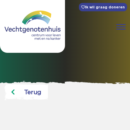
Ik wil graag doneren
Terug