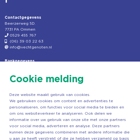
Contactgegevens
Beerzerweg 5D.
7731 PA Ommen
0529 455 767
(06) 39 03 22 63
info@vechtgenoten.nl
Bankgegevens
KVK: 08173948
Fiscaal: 819280288
Cookie melding
Rek.nr: NL85RABO0127579230
t.n.v. Stichting Vechtgenoten
Deze website maakt gebruik van cookies.
Copyright ©2026 Vechtgenoten
We gebruiken cookies om content en advertenties te
Ontwerp: StandOut Reclame
personaliseren, om functies voor social media te bieden en
om ons websiteverkeer te analyseren. Ook delen we
informatie over uw gebruik van onze site met onze partners
voor social media, adverteren en analyse. Deze partners
kunnen deze gegevens combineren met andere informatie die
u aan ze heeft verstrekt of die ze hebben verzameld op basis