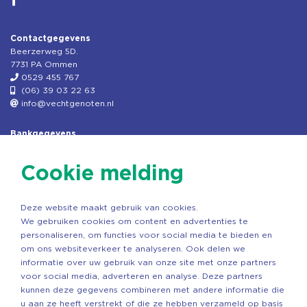
Contactgegevens
Beerzerweg 5D.
7731 PA Ommen
0529 455 767
(06) 39 03 22 63
info@vechtgenoten.nl
Bankgegevens
KVK: 08173948
Fiscaal: 819280288
Cookie melding
Rek.nr: NL85RABO0127579230
t.n.v. Stichting Vechtgenoten
Deze website maakt gebruik van cookies.
Copyright ©2026 Vechtgenoten
We gebruiken cookies om content en advertenties te
Ontwerp: StandOut Reclame
personaliseren, om functies voor social media te bieden en
om ons websiteverkeer te analyseren. Ook delen we
informatie over uw gebruik van onze site met onze partners
voor social media, adverteren en analyse. Deze partners
kunnen deze gegevens combineren met andere informatie die
u aan ze heeft verstrekt of die ze hebben verzameld op basis