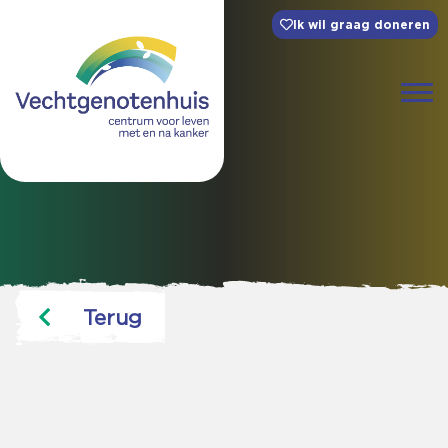
Ik wil graag doneren
Terug